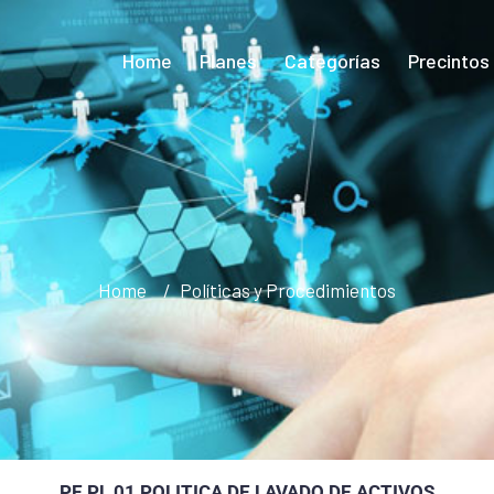
Home
Planes
Categorías
Precintos
Home
Políticas y Procedimientos
PE PL 01 POLITICA DE LAVADO DE ACTIVOS